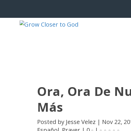
Ora, Ora De N
Más
Posted by
Jesse Velez
|
Nov 22, 20
Español
,
Prayer
|
0
|