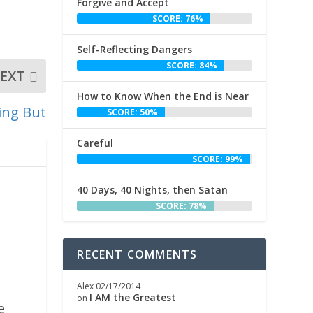
Forgive and Accept
SCORE: 76%
Self-Reflecting Dangers
SCORE: 84%
EXT
How to Know When the End is Near
ing But
SCORE: 50%
Careful
SCORE: 99%
40 Days, 40 Nights, then Satan
SCORE: 78%
RECENT COMMENTS
,
Alex
02/17/2014
I AM the Greatest
on
e